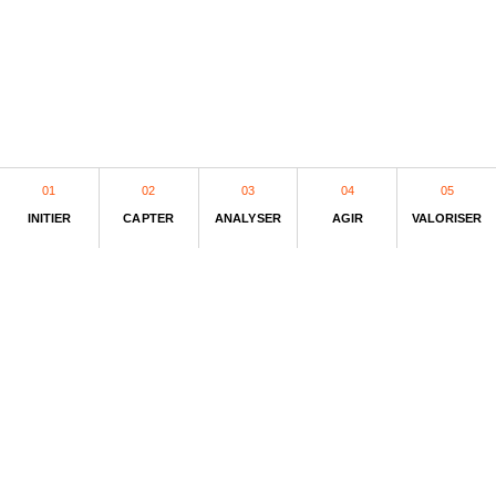
01
02
03
04
05
INITIER
CAPTER
ANALYSER
AGIR
VALORISER
NOTRE MÉTHODE
Une chaîne de valeur de
l'expérience organisée sur cinq
piliers.
De l'intention à la preuve : chaque pilier transforme le
précédent en résultat mesurable.